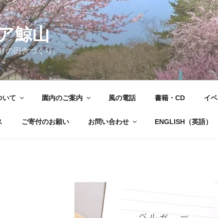
ア鯨山
りの田舎づくり。
ついて
園内のご案内
風の電話
書籍・CD
イベ
ス
ご寄付のお願い
お問い合わせ
ENGLISH（英語）