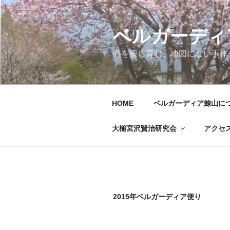
コ
ン
テ
ベルガーディ
ン
心を癒し育む、地図にない手作
ツ
へ
ス
キ
HOME
ベルガーディア鯨山に
ッ
プ
大槌宮沢賢治研究会
アクセ
2015年ベルガーディア便り