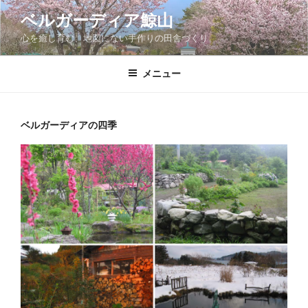
コ
ベルガーディア鯨山
ン
心を癒し育む、地図にない手作りの田舎づくり。
テ
ン
ツ
メニュー
へ
ス
キ
ベルガーディアの四季
ッ
プ