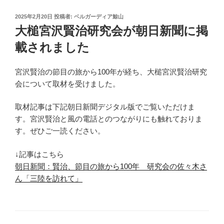
投
2025年2月20日
投稿者:
ベルガーディア鯨山
稿
大槌宮沢賢治研究会が朝日新聞に掲
日:
載されました
宮沢賢治の節目の旅から100年が経ち、大槌宮沢賢治研究
会について取材を受けました。
取材記事は下記朝日新聞デジタル版でご覧いただけま
す。宮沢賢治と風の電話とのつながりにも触れておりま
す。ぜひご一読ください。
↓記事はこちら
朝日新聞：賢治、節目の旅から100年 研究会の佐々木さ
ん「三陸を訪れて」