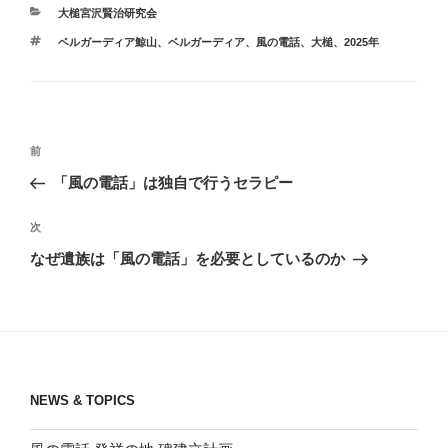
カ
大槌宮沢賢治研究会
テ
タ
ベルガーディア鯨山
、
ベルガーディア
、
風の電話
、
大槌
、
2025年
ゴ
グ
リ
ー
投
前
前
稿
の
「風の電話」は独自で行うセラピー
ナ
投
ビ
稿
次
次
ゲ
の
なぜ遺族は「風の電話」を必要としているのか
投
ー
稿
シ
ョ
ン
NEWS & TOPICS