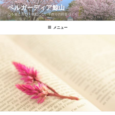
コ
ベルガーディア鯨山
ン
心を癒し育む、地図にない手作りの田舎づくり。
テ
ン
ツ
メニュー
へ
ス
キ
ッ
プ