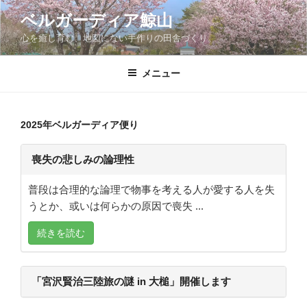
コ
ベルガーディア鯨山
ン
心を癒し育む、地図にない手作りの田舎づくり。
テ
ン
ツ
メニュー
へ
ス
キ
2025年ベルガーディア便り
ッ
プ
喪失の悲しみの論理性
普段は合理的な論理で物事を考える人が愛する人を失
うとか、或いは何らかの原因で喪失 ...
続きを読む
「宮沢賢治三陸旅の謎 in 大槌」開催します