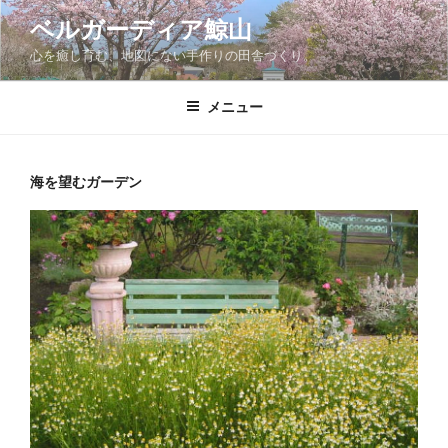
コ
ベルガーディア鯨山
ン
心を癒し育む、地図にない手作りの田舎づくり。
テ
ン
ツ
メニュー
へ
ス
キ
海を望むガーデン
ッ
プ