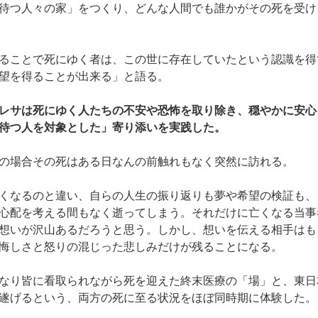
待つ人々の家」をつくり、どんな人間でも誰かがその死を受け
ることで死にゆく者は、この世に存在していたという認識を得
望を得ることが出来る」と語る。
レサは死にゆく人たちの不安や恐怖を取り除き、穏やかに安心
待つ人を対象とした」寄り添いを実践した。
の場合その死はある日なんの前触れもなく突然に訪れる。
くなるのと違い、自らの人生の振り返りも夢や希望の検証も、
心配を考える間もなく逝ってしまう。それだけに亡くなる当事
想いが沢山あるだろうと思う。しかし、想いを伝える相手はも
悔しさと怒りの混じった悲しみだけが残ることになる。
なり皆に看取られながら死を迎えた終末医療の「場」と、東日
遂げるという、両方の死に至る状況をほぼ同時期に体験した。