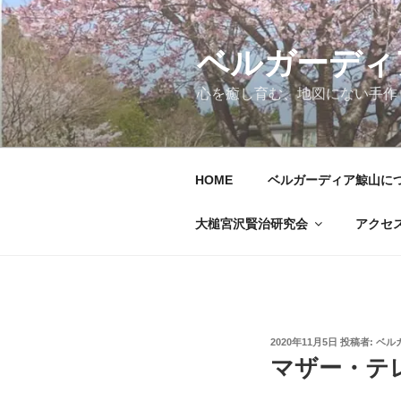
コ
ン
テ
ベルガーディ
ン
心を癒し育む、地図にない手作
ツ
へ
ス
キ
HOME
ベルガーディア鯨山に
ッ
プ
大槌宮沢賢治研究会
アクセ
投
2020年11月5日
投稿者:
ベル
稿
マザー・テ
日: