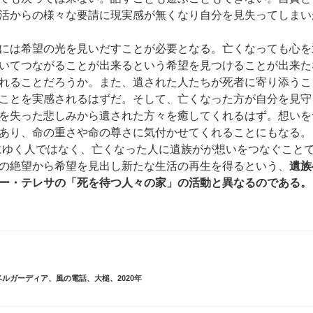
活からの様々な要請に現実感が無くなり自分を見失ってしまい
には希望の光を見いだすことが必要となる。亡くなっても心を
いてつながることが出来るという希望を見つけることが出来た
れることだろうか。また、遺された人たちが死者に寄り添うこ
ことを実感されるはずだ。そして、亡くなった方が自分を見守
を失った悲しみから遺された方々を癒してくれるはず。想いを
あり、命の重さや命の尊さに気付かせてくれることにもなる。
にゆく人ではなく、亡くなった人に遺族がが想いをつなぐこと
の絶望から希望を見出し新たな生活の再生を得るという、
遺族
ー・テレサの「死を待つ人々の家」の活動と異なるのである。
ベルガーディア
、
風の電話
、
大槌
、
2020年