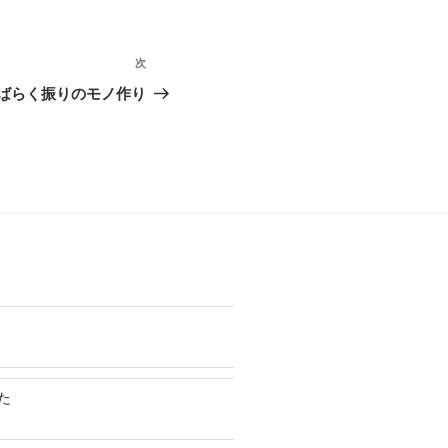
次
次
の
ばらく振りのモノ作り
投
稿
た