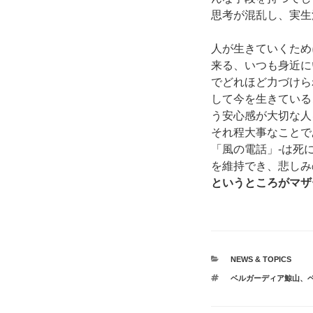
思考が混乱し、実生
人が生きていくため
来る、いつも身近に
でどれほど力づけら
して今を生きている
う安心感が大切な人
それ程大事なことで
「風の電話」-は死
を維持でき、悲しみ
というところがマザ
カ
NEWS & TOPICS
テ
タ
ベルガーディア鯨山
、
ゴ
グ
リ
ー