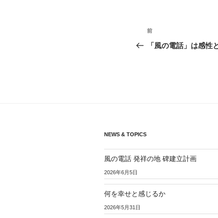
投
前
前
稿
の
「風の電話」は感性
投
ナ
稿
ビ
ゲ
ー
シ
NEWS & TOPICS
ョ
風の電話 発祥の地 碑建立計画
ン
2026年6月5日
何を幸せと感じるか
2026年5月31日