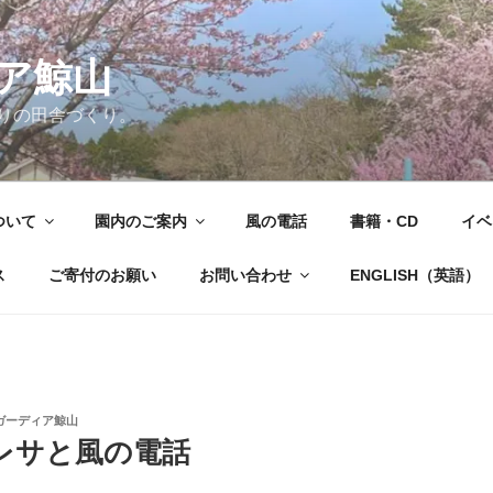
ア鯨山
りの田舎づくり。
ついて
園内のご案内
風の電話
書籍・CD
イベ
ス
ご寄付のお願い
お問い合わせ
ENGLISH（英語）
ガーディア鯨山
レサと風の電話