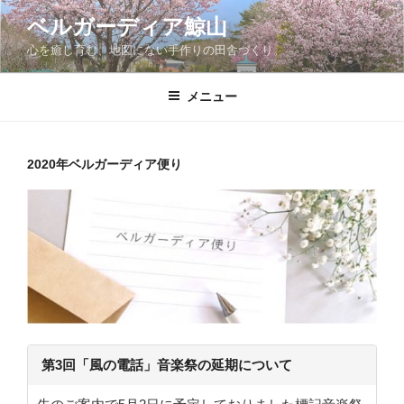
コ
ベルガーディア鯨山
ン
心を癒し育む、地図にない手作りの田舎づくり。
テ
ン
ツ
メニュー
へ
ス
キ
2020年ベルガーディア便り
ッ
プ
第3回「風の電話」音楽祭の延期について