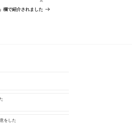
次
次
の
と」欄で紹介されました
投
稿
た
決意をした