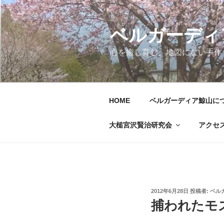
コ
ン
テ
ベルガーディ
ン
心を癒し育む、地図にない手作
ツ
へ
ス
キ
HOME
ベルガーディア鯨山に
ッ
プ
大槌宮沢賢治研究会
アクセ
投
2012年6月28日
投稿者:
ベル
稿
捕われたモ
日: