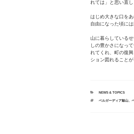
れては」と思い直し
はじめ大きな口をあ
自由になった頃には
山に暮らしているせ
しの豊かさになって
れてくれ、町の復興
ション図れることが
カ
NEWS & TOPICS
テ
タ
ベルガーディア鯨山
、
ゴ
グ
リ
ー
投