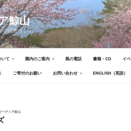
ア鯨山
りの田舎づくり。
ついて
園内のご案内
風の電話
書籍・CD
イベ
ス
ご寄付のお願い
お問い合わせ
ENGLISH（英語）
ガーディア鯨山
ズ