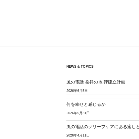
稿
ナ
ビ
ゲ
ー
シ
NEWS & TOPICS
ョ
風の電話 発祥の地 碑建立計画
ン
2026年6月5日
何を幸せと感じるか
2026年5月31日
風の電話のグリーフケアにある癒し
2026年4月11日