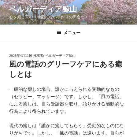
コ
ベルガーディア鯨山
ン
心を癒し育む、地図にない手作りの田舎づくり。
テ
ン
ツ
メニュー
へ
ス
キ
投
2026年4月11日
投稿者:
ベルガーディア鯨山
稿
ッ
風の電話のグリーフケアにある癒
日:
プ
しとは
一般的な癒しの場合、誰かに与えられる受動的なもの
（セラピー、マッサージ）です。しかし、「風の電話」
による癒しは、自ら受話器を取り、語りかける能動的な
行為により得られています。
現代の癒しは「誰かに癒してもらう」受動的なものにな
りがちです。しかし、「風の電話」は違います。自らが