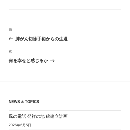
グ
リ
ー
投
前
前
稿
の
肺がん切除手術からの生還
ナ
投
ビ
稿
次
次
ゲ
の
何を幸せと感じるか
投
ー
稿
シ
ョ
ン
NEWS & TOPICS
風の電話 発祥の地 碑建立計画
2026年6月5日