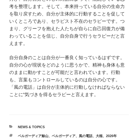
考を整理します。そして、本来持っている自分の生命力
を取り戻すため、自分が主体的に行動することを促して
いくところであり、セラピスト不在のセラピーです。つ
まり、グリーフを抱えた人たちが自らに自己回復力が備
わっていることを信じ、自分自身で行うセラピーだと言
えます。
自分自身のことは自分が一番良く知っているはずです。
自分の心が現状をどのように思うかで、精神も身体も意
のままに動かすことが可能だと言われています。行動
も、言葉もコントロールしているのは自分の心です。
「風の電話」は自分が主体的に行動しなければならない
ことに“気づきを得るセラピーと言えます。
カ
NEWS & TOPICS
テ
タ
ベルガーディア鯨山
、
ベルガーディア
、
風の電話
、
大槌
、
2026年
ゴ