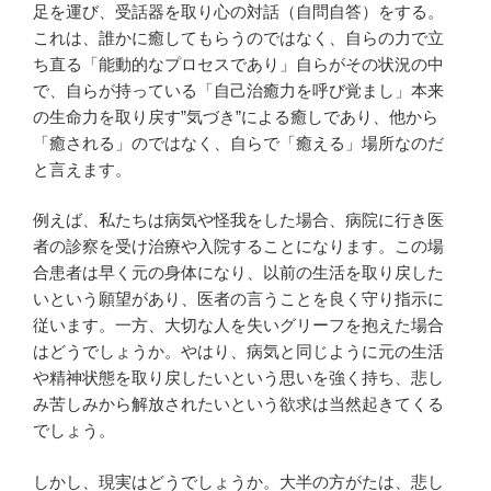
足を運び、受話器を取り心の対話（自問自答）をする。
これは、誰かに癒してもらうのではなく、自らの力で立
ち直る「能動的なプロセスであり」自らがその状況の中
で、自らが持っている「自己治癒力を呼び覚まし」本来
の生命力を取り戻す”気づき”による癒しであり、他から
「癒される」のではなく、自らで「癒える」場所なのだ
と言えます。
例えば、私たちは病気や怪我をした場合、病院に行き医
者の診察を受け治療や入院することになります。この場
合患者は早く元の身体になり、以前の生活を取り戻した
いという願望があり、医者の言うことを良く守り指示に
従います。一方、大切な人を失いグリーフを抱えた場合
はどうでしょうか。やはり、病気と同じように元の生活
や精神状態を取り戻したいという思いを強く持ち、悲し
み苦しみから解放されたいという欲求は当然起きてくる
でしょう。
しかし、現実はどうでしょうか。大半の方がたは、悲し