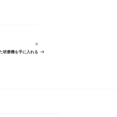
次
次
の
た研磨機を手に入れる
投
稿