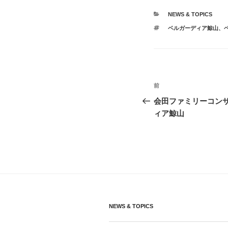
カ
NEWS & TOPICS
テ
タ
ベルガーディア鯨山
、
ゴ
グ
リ
ー
投
前
前
稿
の
会田ファミリーコンサー
投
ィア鯨山
ナ
稿
ビ
ゲ
ー
シ
ョ
NEWS & TOPICS