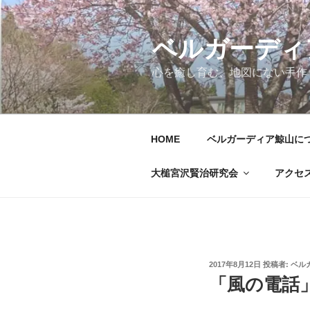
コ
ン
テ
ベルガーディ
ン
心を癒し育む、地図にない手作
ツ
へ
ス
キ
HOME
ベルガーディア鯨山に
ッ
プ
大槌宮沢賢治研究会
アクセ
投
2017年8月12日
投稿者:
ベル
稿
「風の電話
日: