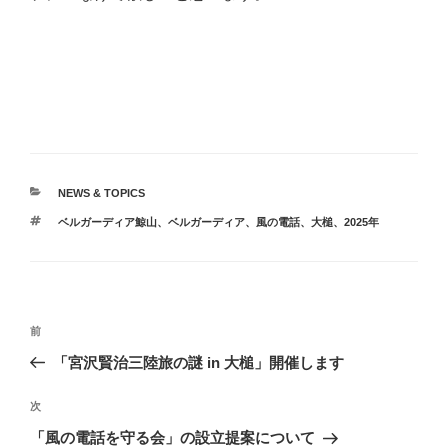
カ
NEWS & TOPICS
テ
タ
ベルガーディア鯨山
、
ベルガーディア
、
風の電話
、
大槌
、
2025年
ゴ
グ
リ
ー
投
前
前
稿
の
「宮沢賢治三陸旅の謎 in 大槌」開催します
ナ
投
ビ
稿
次
次
ゲ
の
「風の電話を守る会」の設立提案について