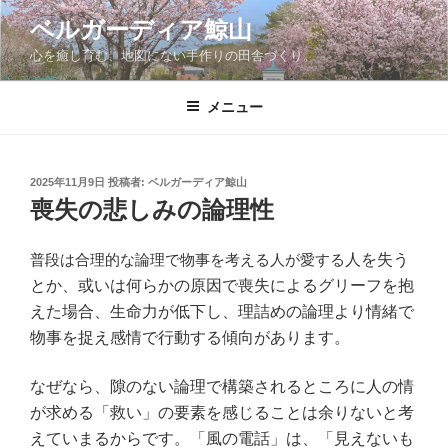
コ
ベルガーディア鯨山
ン
心を癒し育む、地図にない手作りの田舎づくり。
テ
ン
ツ
メニュー
へ
ス
キ
投
2025年11月9日
投稿者:
ベルガーディア鯨山
稿
ッ
喪失の悲しみの論理性
日:
プ
普段は合理的な論理で物事を考える人が愛する
人を失う
とか、或いは何らかの原因で喪失によるグリーフを抱
えた場合、生命力が低下し、理詰めの論理より情緒で
物事を捉え感情で行動する傾向があります。
なぜなら、隙のない論理で構築されるところに人の情
が求める「救い」の要素を感じることは余りないと考
えていまるからです。「風の電話」は、「見えないも