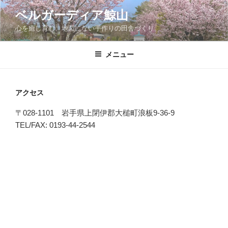
コ
ベルガーディア鯨山
ン
心を癒し育む、地図にない手作りの田舎づくり。
テ
ン
ツ
メニュー
へ
ス
キ
アクセス
ッ
〒028-1101 岩手県上閉伊郡大槌町浪板9-36-9
プ
TEL/FAX: 0193-44-2544