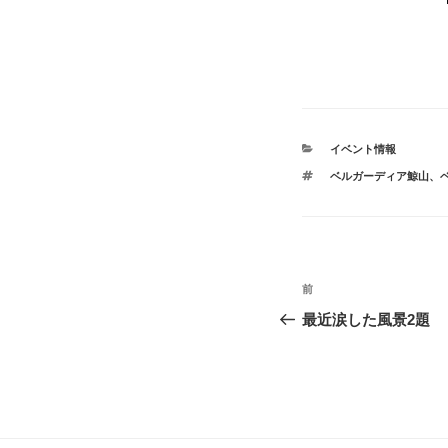
カ
イベント情報
テ
タ
ベルガーディア鯨山
、
ゴ
グ
リ
ー
投
前
前
稿
の
最近涙した風景2題
投
ナ
稿
ビ
ゲ