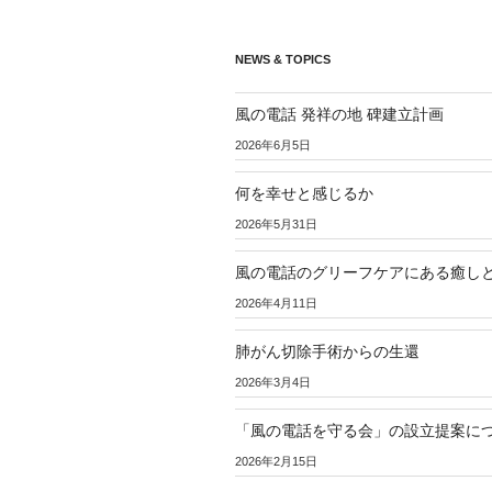
ー
シ
NEWS & TOPICS
ョ
風の電話 発祥の地 碑建立計画
ン
2026年6月5日
何を幸せと感じるか
2026年5月31日
風の電話のグリーフケアにある癒し
2026年4月11日
肺がん切除手術からの生還
2026年3月4日
「風の電話を守る会」の設立提案に
2026年2月15日