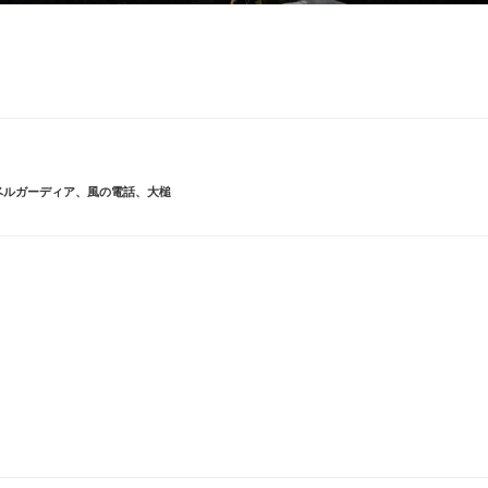
ベルガーディア
、
風の電話
、
大槌