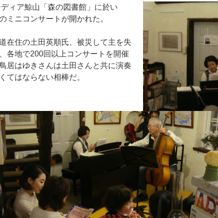
ガーディア鯨山「森の図書館」に於い
のミニコンサートが開かれた。
道在住の土田英順氏、被災して主を失
、各地で200回以上コンサートを開催
鳥居はゆきさんは土田さんと共に演奏
くてはならない相棒だ。