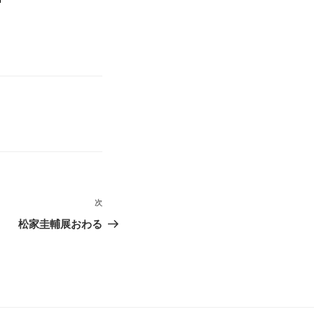
次
次
の
松家圭輔展おわる
投
稿