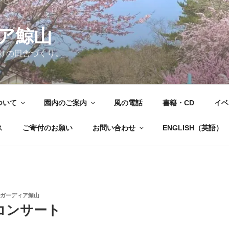
ア鯨山
りの田舎づくり。
ついて
園内のご案内
風の電話
書籍・CD
イベ
ス
ご寄付のお願い
お問い合わせ
ENGLISH（英語）
ガーディア鯨山
コンサート