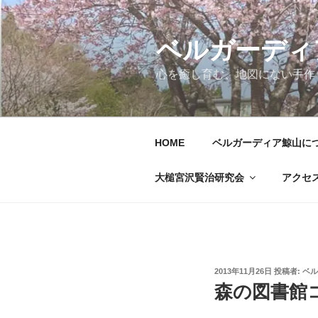
コ
ン
テ
ベルガーディ
ン
心を癒し育む、地図にない手作
ツ
へ
ス
キ
HOME
ベルガーディア鯨山に
ッ
プ
大槌宮沢賢治研究会
アクセ
投
2013年11月26日
投稿者:
ベル
稿
森の図書館
日: