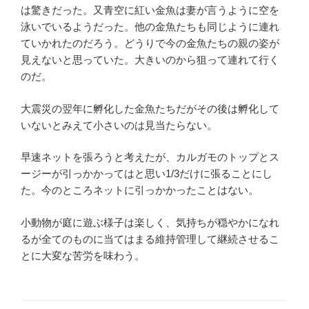
は驚きだった。又青空に紅い金魚は妻が言うように空を
泳いでいるようだった。他の金魚たちも同じように連れ
ていかれたのだろう。どうりで今の金魚たちの親の姿が
見えないと思っていた。大きいのから狙って連れて行く
のだ。
大震災の翌年に孵化した金魚たちだがその後は孵化して
いないとみえて小さいのは見当たらない。
早速ネットを張ろうと考えたが、カルガモのトップとス
ージーが引っかかってはと思い1/3だけに張ることにし
た。今のところネットに引っかかったことはない。
小動物が庭に遊ぶ様子は楽しく、気持ちが穏やかになれ
るが全てのものに当てはまる維持管理して継続させるこ
とに大変な苦労を味わう。