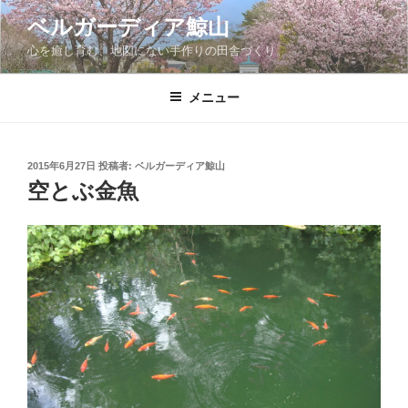
コ
ベルガーディア鯨山
ン
心を癒し育む、地図にない手作りの田舎づくり。
テ
ン
ツ
メニュー
へ
ス
キ
投
2015年6月27日
投稿者:
ベルガーディア鯨山
稿
ッ
空とぶ金魚
日:
プ