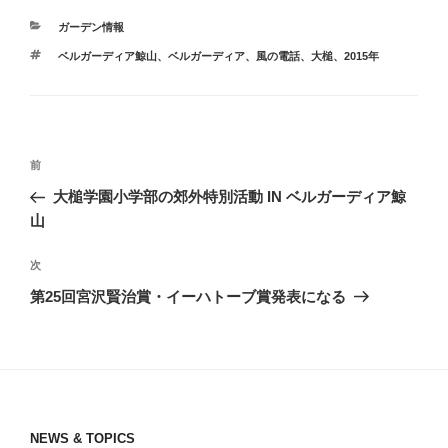
カ
ガーデン情報
テ
タ
ベルガーディア鯨山
、
ベルガーディア
、
風の電話
、
大槌
、
2015年
ゴ
グ
リ
ー
投
前
前
稿
の
大槌学園小学部の郊外特別活動 IN ベルガーディア鯨
ナ
投
山
ビ
稿
ゲ
次
次
の
ー
第25回宮沢賢治賞・イーハトーブ賞発表になる
投
シ
稿
ョ
ン
NEWS & TOPICS