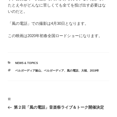
たとえ今がどんなに苦しくても全てを投げ出す必要はな
いのだと。
「風の電話」での撮影は4月30日となります。
この映画は2020年初春全国ロードショーになります。
カ
NEWS & TOPICS
テ
タ
ベルガーディア鯨山
、
ベルガーディア
、
風の電話
、
大槌
、
2019年
ゴ
グ
リ
ー
投
前
前
稿
の
第２回「風の電話」音楽祭ライブ＆トーク開催決定
ナ
投