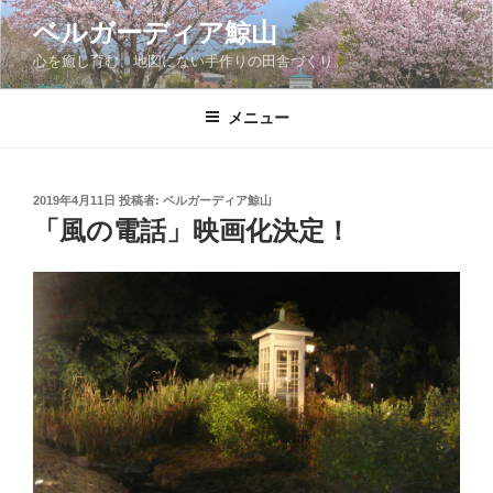
コ
ベルガーディア鯨山
ン
心を癒し育む、地図にない手作りの田舎づくり。
テ
ン
ツ
メニュー
へ
ス
キ
投
2019年4月11日
投稿者:
ベルガーディア鯨山
稿
ッ
「風の電話」映画化決定！
日:
プ