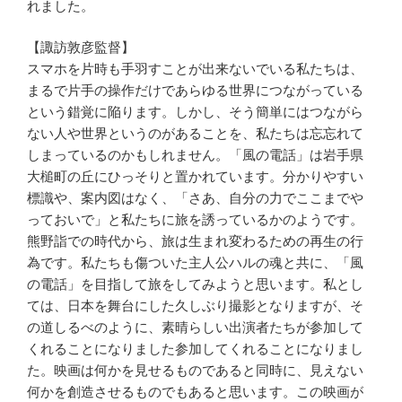
れました。
【諏訪敦彦監督】
スマホを片時も手羽すことが出来ないでいる私たちは、
まるで片手の操作だけであらゆる世界につながっている
という錯覚に陥ります。しかし、そう簡単にはつながら
ない人や世界というのがあることを、私たちは忘忘れて
しまっているのかもしれません。「風の電話」は岩手県
大槌町の丘にひっそりと置かれています。分かりやすい
標識や、案内図はなく、「さあ、自分の力でここまでや
っておいで」と私たちに旅を誘っているかのようです。
熊野詣での時代から、旅は生まれ変わるための再生の行
為です。私たちも傷ついた主人公ハルの魂と共に、「風
の電話」を目指して旅をしてみようと思います。私とし
ては、日本を舞台にした久しぶり撮影となりますが、そ
の道しるべのように、素晴らしい出演者たちが参加して
くれることになりました参加してくれることになりまし
た。映画は何かを見せるものであると同時に、見えない
何かを創造させるものでもあると思います。この映画が