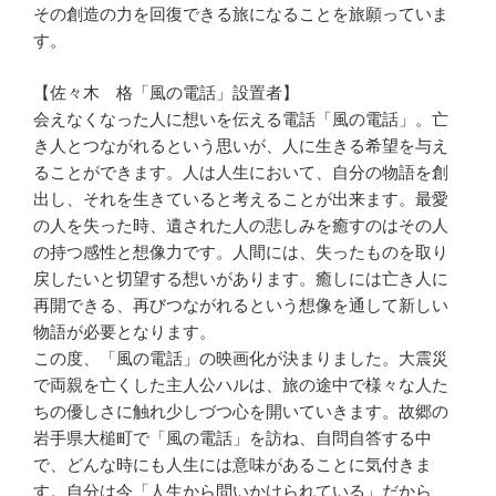
その創造の力を回復できる旅になることを旅願っていま
す。
【佐々木 格「風の電話」設置者】
会えなくなった人に想いを伝える電話「風の電話」。亡
き人とつながれるという思いが、人に生きる希望を与え
ることができます。人は人生において、自分の物語を創
出し、それを生きていると考えることが出来ます。最愛
の人を失った時、遺された人の悲しみを癒すのはその人
の持つ感性と想像力です。人間には、失ったものを取り
戻したいと切望する想いがあります。癒しには亡き人に
再開できる、再びつながれるという想像を通して新しい
物語が必要となります。
この度、「風の電話」の映画化が決まりました。大震災
で両親を亡くした主人公ハルは、旅の途中で様々な人た
ちの優しさに触れ少しづつ心を開いていきます。故郷の
岩手県大槌町で「風の電話」を訪ね、自問自答する中
で、どんな時にも人生には意味があることに気付きま
す。自分は今「人生から問いかけられている」だから、