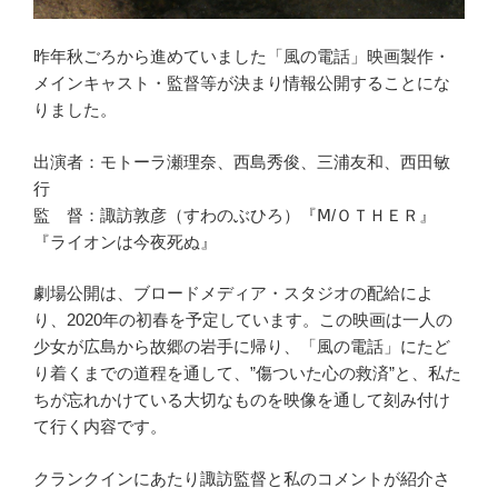
昨年秋ごろから進めていました「風の電話」映画製作・
メインキャスト・監督等が決まり情報公開することにな
りました。
出演者：モトーラ瀬理奈、西島秀俊、三浦友和、西田敏
行
監 督：諏訪敦彦（すわのぶひろ）『Ⅿ/ＯＴＨＥＲ』
『ライオンは今夜死ぬ』
劇場公開は、ブロードメディア・スタジオの配給によ
り、2020年の初春を予定しています。この映画は一人の
少女が広島から故郷の岩手に帰り、「風の電話」にたど
り着くまでの道程を通して、”傷ついた心の救済”と、私た
ちが忘れかけている大切なものを映像を通して刻み付け
て行く内容です。
クランクインにあたり諏訪監督と私のコメントが紹介さ