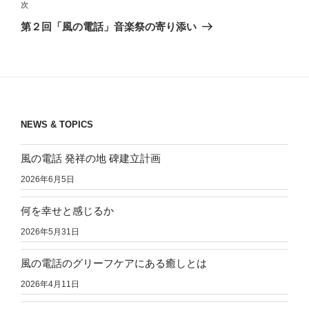
ビ
稿
次
次
ゲ
の
第２回「風の電話」音楽祭の寄り添い
投
ー
稿
シ
ョ
ン
NEWS & TOPICS
風の電話 発祥の地 碑建立計画
2026年6月5日
何を幸せと感じるか
2026年5月31日
風の電話のグリーフケアにある癒しとは
2026年4月11日