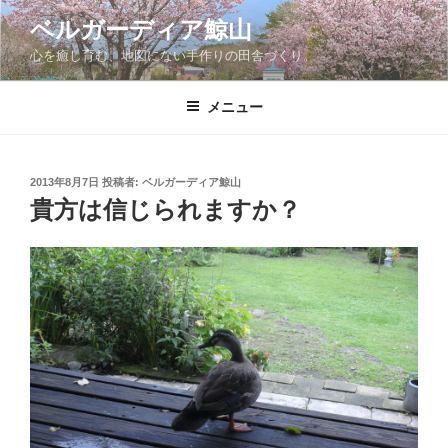
コ
ベルガーディア鯨山
ン
心を癒し育む、地図にない手作りの田舎づくり。
テ
ン
ツ
メニュー
へ
ス
キ
投
2013年8月7日
投稿者:
ベルガーディア鯨山
稿
ッ
貴方は信じられますか？
日:
プ