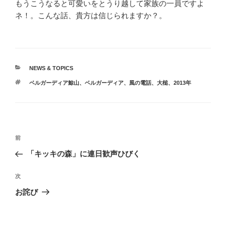
もうこうなると可愛いをとうり越して家族の一員ですよ
ネ！。こんな話、貴方は信じられますか？。
カ
NEWS & TOPICS
テ
タ
ベルガーディア鯨山
、
ベルガーディア
、
風の電話
、
大槌
、
2013年
ゴ
グ
リ
ー
投
前
前
稿
の
「キッキの森」に連日歓声ひびく
ナ
投
ビ
稿
次
次
ゲ
の
お詫び
投
ー
稿
シ