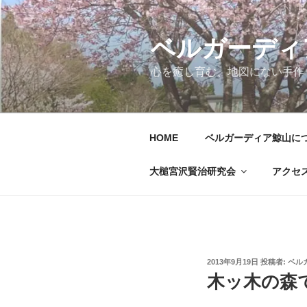
コ
ン
テ
ベルガーディ
ン
心を癒し育む、地図にない手作
ツ
へ
ス
キ
HOME
ベルガーディア鯨山に
ッ
プ
大槌宮沢賢治研究会
アクセ
投
2013年9月19日
投稿者:
ベル
稿
木ッ木の森
日: