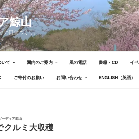
ア鯨山
りの田舎づくり。
ついて
園内のご案内
風の電話
書籍・CD
イベ
ス
ご寄付のお願い
お問い合わせ
ENGLISH（英語）
ガーディア鯨山
でクルミ大収穫