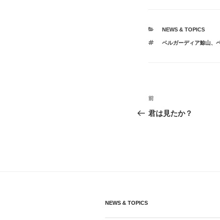
カ
NEWS & TOPICS
テ
タ
ベルガーディア鯨山
、
ゴ
グ
リ
ー
投
前
前
稿
の
君は見たか？
投
ナ
稿
ビ
ゲ
ー
シ
NEWS & TOPICS
ョ