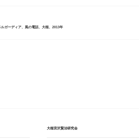
ベルガーディア
、
風の電話
、
大槌
、
2013年
大槌宮沢賢治研究会