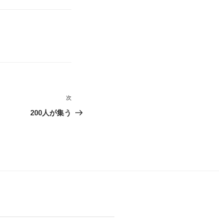
次
次
の
200人が集う
投
稿