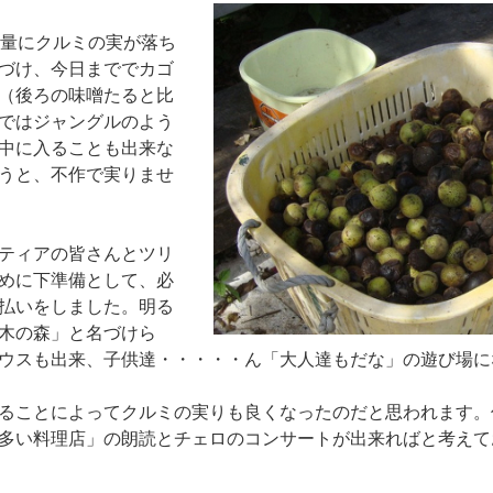
大量にクルミの実が落ち
づけ、今日まででカゴ
（後ろの味噌たると比
ではジャングルのよう
中に入ることも出来な
うと、不作で実りませ
ティアの皆さんとツリ
めに下準備として、必
払いをしました。明る
木の森」と名づけら
ウスも出来、子供達・・・・・ん「大人達もだな」の遊び場に
ることによってクルミの実りも良くなったのだと思われます。
多い料理店」の朗読とチェロのコンサートが出来ればと考えて