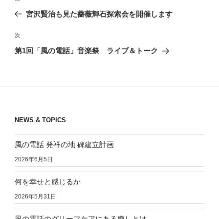
稿
の
宮沢賢治も見た薔薇輝石探索会を開催します
ナ
投
ビ
稿
次
次
ゲ
の
第1回「風の電話」音楽祭 ライブ＆トーク
投
ー
稿
シ
ョ
ン
NEWS & TOPICS
風の電話 発祥の地 碑建立計画
2026年6月5日
何を幸せと感じるか
2026年5月31日
風の電話のグリーフケアにある癒しとは