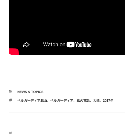
カ
NEWS & TOPICS
テ
タ
ベルガーディア鯨山
、
ベルガーディア
、
風の電話
、
大槌
、
2017年
ゴ
グ
リ
ー
投
前
前