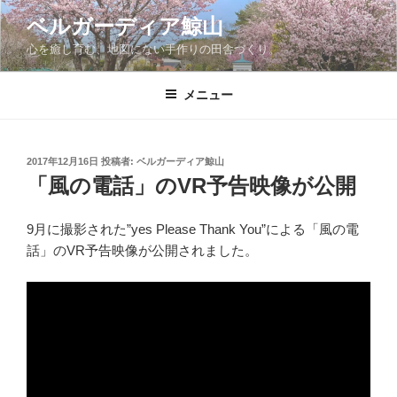
コ
ベルガーディア鯨山
ン
心を癒し育む、地図にない手作りの田舎づくり。
テ
ン
ツ
メニュー
へ
ス
キ
投
2017年12月16日
投稿者:
ベルガーディア鯨山
稿
ッ
「風の電話」のVR予告映像が公開
日:
プ
9月に撮影された”yes Please Thank You”による「風の電
話」のVR予告映像が公開されました。